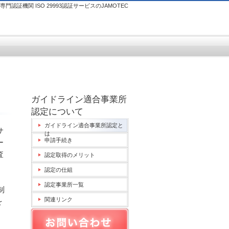
認証機関 ISO 29993認証サービスのJAMOTEC
ガイドライン適合事業所
認定について
ガイドライン適合事業所認定と
サ
は
申請手続き
ー
査
認定取得のメリット
認定の仕組
認定事業所一覧
制
関連リンク
を