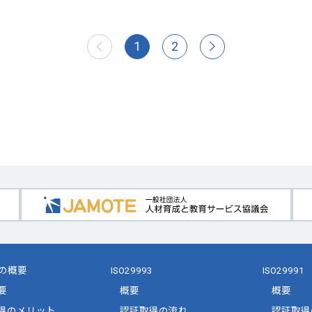
1
2
前へ
(current)
次へ
の概要
ISO29993
ISO29991
要
概要
概要
得のメリット
認証取得の流れ
認証取得