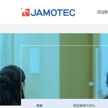
認証
概要
認証取得
の流れ